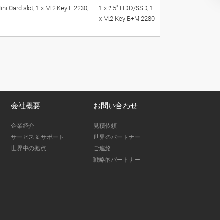
ini Card slot, 1 x M.2 Key E 2230,
1 x 2.5" HDD/SSD, 1
x M.2 Key B+M 2280
会社概要
お問い合わせ
企業紹介
見積依頼
サービス & サポート
世界のパートナー
世界中の拠点
ご連絡
戦略的パートナー