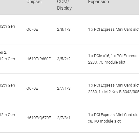
Chipset
COM/
Expansion
Display
12th Gen
Q670E
2/8/1/3
1 x PCI Express Mini Card slo
s 2,
1 x PCIe x16, 1 x PCI Express 
12th Gen
H610E/R680E
3/5/2/2
2230, I/O module slot
12th Gen
1 x PCI Express Mini Card slot
Q670E
2/7/1/3
2230, 1 x M.2 Key B 3042/30
12th Gen
1 x PCI Express Mini Card slot
H610E/Q670E
2/7/3/1
x8, I/O module slot