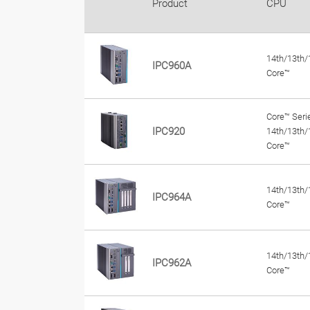
Product
CPU
14th/13th/
IPC960A
Core™
Core™ Serie
IPC920
14th/13th/
Core™
14th/13th/
IPC964A
Core™
14th/13th/
IPC962A
Core™