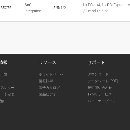
SoC
1 x PCIe x4, 1 x PCI Express M
1185G7E
3/5/1/2
Integrated
I/O module slot
情報
リソース
サポート
品一覧
ホワイトペーパー
ダウンロード
ース
情報技術
データシート (PDF)
ースレター
電子カタログ
技術問い合わせ
ント予定表
製品ビデオ
eRMA サービス
配信
パートナーゾーン