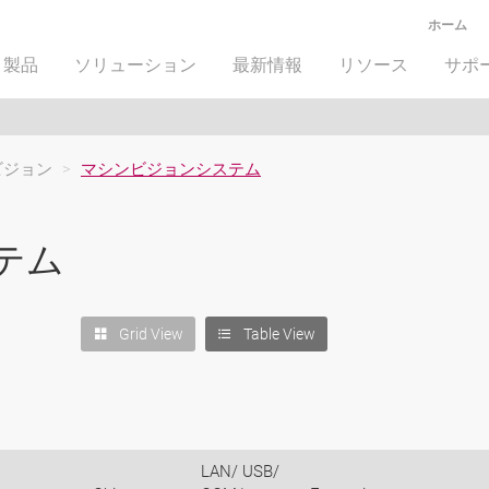
ホーム
製品
ソリューション
最新情報
リソース
サポ
ビジョン
>
マシンビジョンシステム
テム
Grid View
Table View
LAN/ USB/