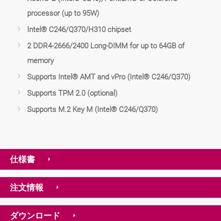
processor (up to 95W)
Intel® C246/Q370/H310 chipset
2 DDR4-2666/2400 Long-DIMM for up to 64GB of
memory
Supports Intel® AMT and vPro (Intel® C246/Q370)
Supports TPM 2.0 (optional)
Supports M.2 Key M (Intel® C246/Q370)
仕様書
注文情報
ダウンロード