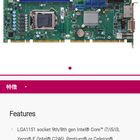
特徴
Features
LGA1151 socket 9th/8th gen Intel® Core™ i7/i5/i3,
Xeon® E (Intel® C246), Pentium® or Celeron®