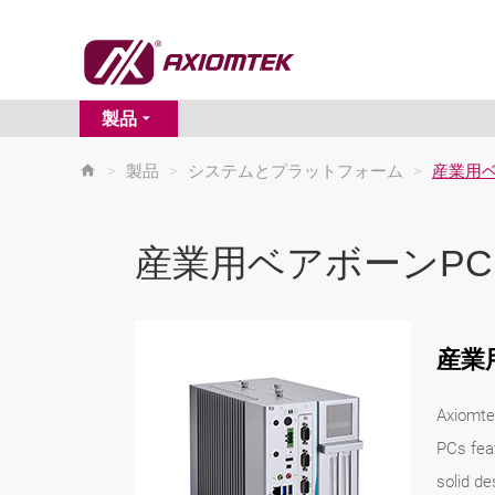
製品
>
製品
>
システムとプラットフォーム
>
産業用ベ
産業用ベアボーンPC
産業
Axiomtek
PCs feat
solid de