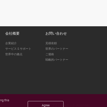
会社概要
お問い合わせ
企業紹介
見積依頼
サービス & サポート
世界のパートナー
世界中の拠点
ご連絡
戦略的パートナー
ng this
Agree
© 2026 アクショムテック (Axiomtek)