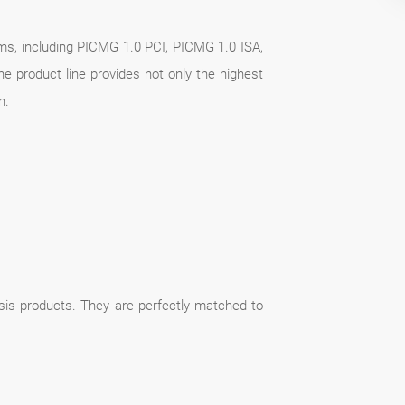
rms, including PICMG 1.0 PCI, PICMG 1.0 ISA,
e product line provides not only the highest
n.
ssis products. They are perfectly matched to