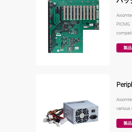
バッ
Axiomte
PICMG 1
compatib
製品
Perip
Axiomte
various 
製品