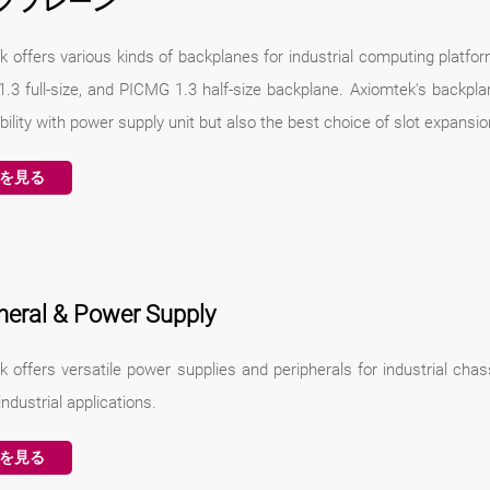
クプレーン
k offers various kinds of backplanes for industrial computing platfo
.3 full-size, and PICMG 1.3 half-size backplane. Axiomtek's backplan
ility with power supply unit but also the best choice of slot expansio
を見る
heral & Power Supply
k offers versatile power supplies and peripherals for industrial cha
industrial applications.
を見る