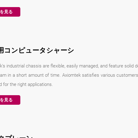
を見る
用コンピュータシャーシ
's industrial chassis are flexible, easily managed, and feature solid
ram in a short amount of time. Axiomtek satisfies various customers'
 for the right applications.
を見る