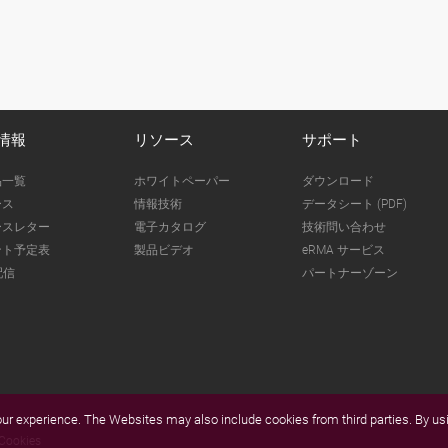
情報
リソース
サポート
品一覧
ホワイトペーパー
ダウンロード
ース
情報技術
データシート (PDF)
ースレター
電子カタログ
技術問い合わせ
ント予定表
製品ビデオ
eRMA サービス
配信
パートナーゾーン
r experience. The Websites may also include cookies from third parties. By usi
Cookies