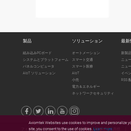
製品
ソリューション
最新
組み込みPCボード
オートメーション
新製
システムとプラットフォーム
スマート交通
ニュ
パネルコンピュータ
スマート医療
ニュ
AIoT ソリューション
AIoT
イベ
小売
RSS 
電力＆エネルギー
ネットワークセキュリティ
Axiomtek Websites use cookies to improve and personalize you
site, you consent to the use of cookies.
Learn more.
フィードバック
サイトマップ
プライバシ
商標