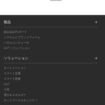
製品
組み込みPCボード
システムとプラットフォーム
パネルコンピュータ
AIoT ソリューション
ソリューション
オートメーション
スマート交通
スマート医療
AIoT
小売
電力＆エネルギー
ネットワークセキュリティ