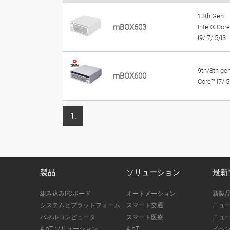
13th Gen
mBOX603
Intel® Cor
i9/i7/i5/i3
9th/8th ge
mBOX600
Core™ i7/i5
1.
製品
ソリューション
最新
組み込みPCボード
オートメーション
新製
システムとプラットフォーム
スマート交通
ニュ
パネルコンピュータ
スマート医療
ニュ
AIoT ソリューション
AIoT
イベ