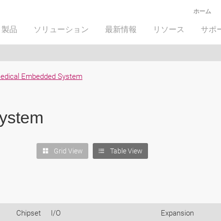
ホーム
製品
ソリューション
最新情報
リソース
サポ
edical Embedded System
ystem
Grid View
Table View
Chipset
I/O
Expansion