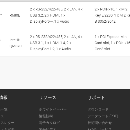
2 x RS-232/422/485, 2 x LAN, 4 x
2 x PCIe x16, 1 x M.2
e™
R680E
USB 3.2, 2 x HDMI, 1 x
Key E 2230, 1 x M.2 K
DisplayPort++, 1 x Audio
B 3052/3042
2 x RS-232/422/485, 2 x LAN, 4 x
1 x PCI Express Mini
n
Intel®
USB 3.1, 1 x HDMI 1.4, 2 x
Card slot, 1 x PCIe x1
QM370
DisplayPort 1.2, 1 x Audio
Gen3 slot
情報
リソース
サポート
品一覧
ホワイトペーパー
ダウンロード
ース
情報技術
データシート (PDF)
ースレター
電子カタログ
技術問い合わせ
ント予定表
製品ビデオ
eRMA サービス