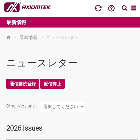
最新情報
>
最新情報
>
ニュースレター
ニュースレター
通信購読登録
配信停止
Other Versions：
ニュースレターの購読
購読中止
2026 Issues
メールの購読を中止したい方は、Email アドレスを入力し
*
Your Name
て、"Submit" ボタンをクリックしてください