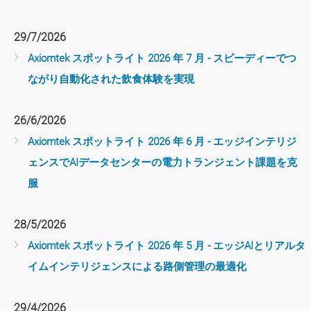
29/7/2026
*
Email
Axiomtek スポットライト 2026 年 7 月 - スピーディーでつ
*
E-mail
ながり自動化された飲食体験を実現
*
Company name
*
セキュリティコー
26/6/2026
*
Embedded Board and SoM
Products Interest
ド
Axiomtek スポットライト 2026 年 6 月 - エッジインテリジ
Industrial and Embedded Computer
(コード再入力)
ェンスでAIデータセンターの電力トランジェント課題を克
Touch Panel Computer
服
(
セキュリティコード
28/5/2026
弊社プライバシーポリシー
送信いただく前に
をお読み下さい。
Axiomtek スポットライト 2026 年 5 月 - エッジAIとリアルタ
イムインテリジェンスによる路側管理の最適化
29/4/2026