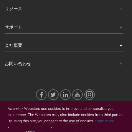
リソース
サポート
会社概要
お問い合わせ
Axiomtek Websites use cookies to improve and personalize your
フィードバック
サイトマップ
experience. The Websites may also include cookies from third parties.
By using this site, you consent to the use of cookies.
Learn more.
プライバシ
商標
Cookies