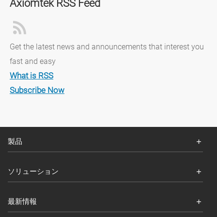
Axiomtek RSS Feed
Get the latest news and announcements that interest you
fast and easy
What is RSS
Subscribe Now
製品
ソリューション
最新情報