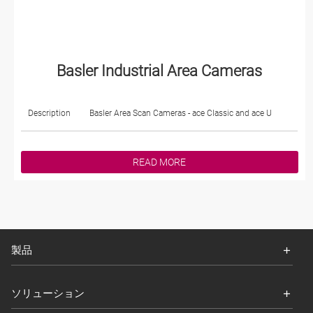
Basler Industrial Area Cameras
Description
Basler Area Scan Cameras - ace Classic and ace U
READ MORE
製品
ソリューション