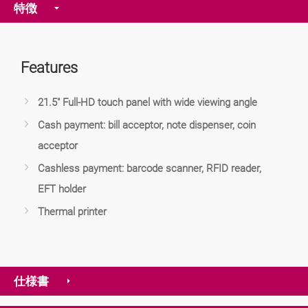
特徴
Features
21.5" Full-HD touch panel with wide viewing angle
Cash payment: bill acceptor, note dispenser, coin
acceptor
Cashless payment: barcode scanner, RFID reader,
EFT holder
Thermal printer
仕様書