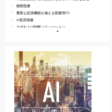
精密医療
豊富な拡張機能を備える医療用PC
AI医用画像
ラボおよび診断ソリューション
新興医療機器技術
医療分野におけるエッジコンピューティング
Health Facility Solutions
Axiomtekの医療製品サービス
スマート医療オートメーション
Medical Robots
Advancements in Medical Technology
Dental Implant Technology
DNA Sequencing
Mobile Stroke Treatment Units
血液検査技術
Smart Healthcare