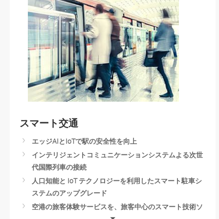
Personal Protection Equipment Detection
Smart Packaging
Smart Manufacturing
Intelligent Warehouse Management
Machine Vision Solution
高信頼性のファクトリーオートメーションで祝祭日の需
要増大に対応
スマート交通
エッジAIとIoTで駅の安全性を向上
インテリジェントコミュニケーションシステムよる次世
代国際列車の接続
人口知能と IoT テクノロジーを利用したスマート駐車シ
ステムのアップグレード
空港の旅客体験サービスを、旅客中心のスマート技術ソ