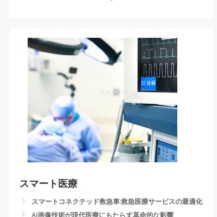
リューションへ
リアルタイムのビデオ分析とIoTテクノロジーにより、鉄
道の旅行体験をアップグレード
コンピュータービジョンとIoTでスマートフリート管理を
革新
台北MRT車載監視システム
鉄道業界のAI活用．車両安全対策
Automated License Plate Recognition Parking Solution
Rolling Stock Surveillance and Controls
スマート乗客管理システム
スマート医療
スマートコネクテッド救急車:救急医療サービスの最適化
AI画像技術が現代医療にもたらす革命的な影響