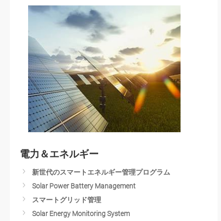
Smart Retail/QSR/Kiosk Solutions
Next Generation Kiosks
Touchscreen Hygiene in a Post-COVID-19 World
Smart Digital Signage Network
Optimizing In-Store Experience
Digital Education
電力＆エネルギー
新世代のスマートエネルギー管理プログラム
Solar Power Battery Management
スマートグリッド管理
Solar Energy Monitoring System