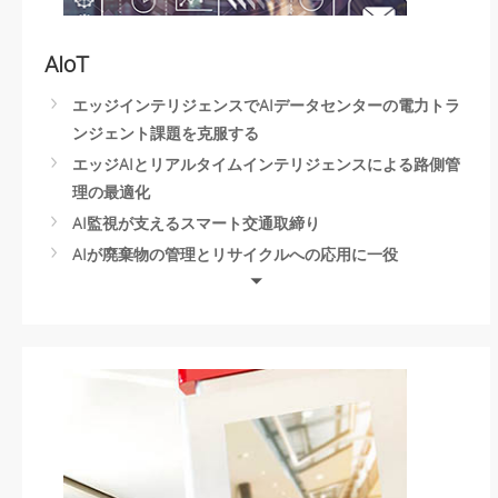
Health Evaluation Center
AIoT
エッジインテリジェンスでAIデータセンターの電力トラ
ンジェント課題を克服する
エッジAIとリアルタイムインテリジェンスによる路側管
理の最適化
AI監視が支えるスマート交通取締り
AIが廃棄物の管理とリサイクルへの応用に一役
AIと自動化の食品・飲料業界への応用
Edge AIによる空港荷物管理の最適化
IoT・AIによる天然災害予測・検知を実現
公共の安全性は、エッジAIコンピューティングから守る
エッジAIコンピューティングの選び方
サービスロボット
自律型マシン